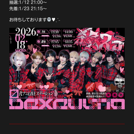
抽選:1/12 21:00〜
先着:1/23 21:15〜
お待ちしております
♥️
ˎˊ˗