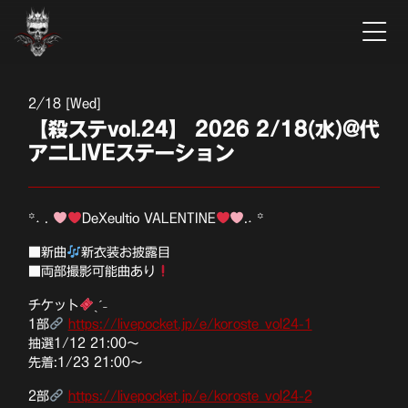
2
18 [Wed]
【殺ステvol.24】 2026 2/18(水)@代
アニLIVEステーション
꙳˖ .
DeXeultio VALENTINE
.˖ ꙳
■新曲
新衣装お披露目
■両部撮影可能曲あり
チケット
ˎˊ˗
1部
https://livepocket.jp/e/koroste_vol24-1
抽選1/12 21:00〜
先着:1/23 21:00〜
2部
https://livepocket.jp/e/koroste_vol24-2