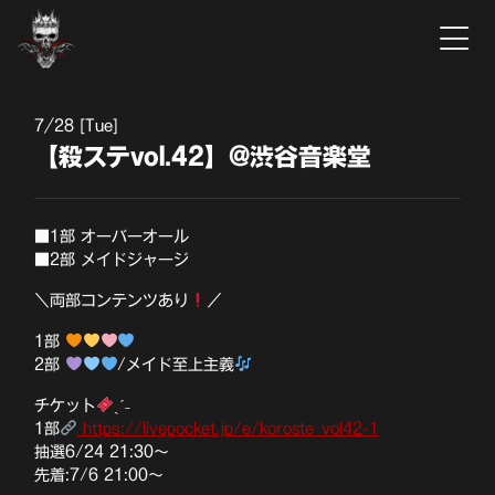
7
28 [Tue]
【殺ステvol.42】@渋谷音楽堂
■1部 オーバーオール
■2部 メイドジャージ
＼両部コンテンツあり
／
1部
2部
/メイド至上主義
チケット
ˎˊ˗
1部
https://livepocket.jp/e/koroste_vol42-1
抽選6/24 21:30〜
先着:7/6 21:00〜