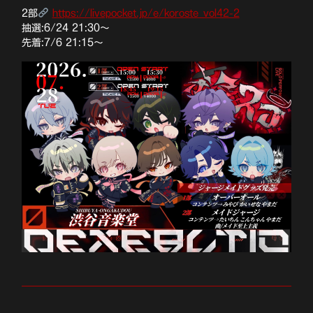
2部
https://livepocket.jp/e/koroste_vol42-2
抽選:6/24 21:30〜
先着:7/6 21:15〜