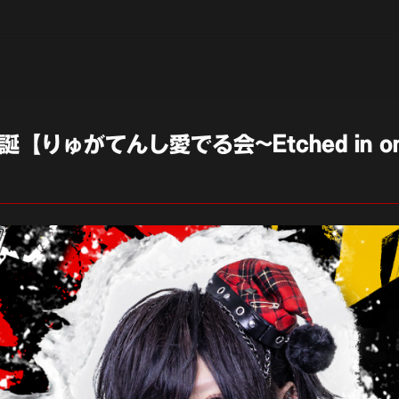
生誕【りゅがてんし愛でる会~Etched in on